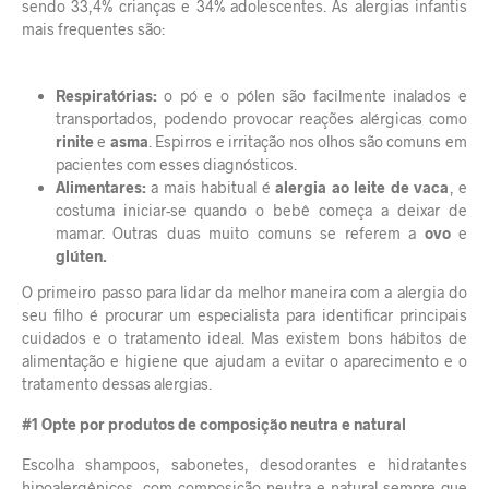
sendo 33,4% crianças e 34% adolescentes. As alergias infantis
mais frequentes são:
Respiratórias:
o pó e o pólen são facilmente inalados e
transportados, podendo provocar reações alérgicas como
rinite
e
asma
. Espirros e irritação nos olhos são comuns em
pacientes com esses diagnósticos.
Alimentares:
a
mais habitual é
alergia ao leite de vaca
, e
costuma iniciar-se quando o bebê começa a deixar de
mamar. Outras duas muito comuns se referem a
ovo
e
glúten.
O primeiro passo para lidar da melhor maneira com a alergia do
seu filho é procurar um especialista para identificar principais
cuidados e o tratamento ideal. Mas existem bons hábitos de
alimentação e higiene que ajudam a evitar o aparecimento e o
tratamento dessas alergias.
#1 Opte por produtos de composição neutra e natural
Escolha shampoos, sabonetes, desodorantes e hidratantes
hipoalergênicos, com composição neutra e natural sempre que