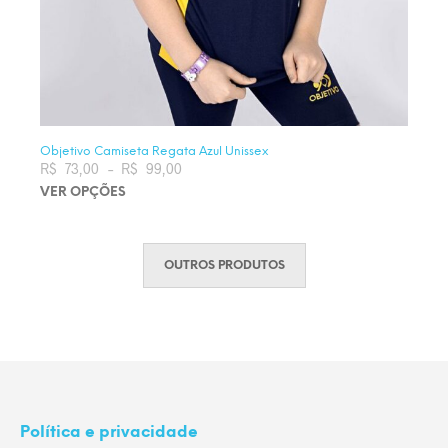
Objetivo Camiseta Regata Azul Unissex
R$
73,00
–
R$
99,00
Faixa de preço: R$ 73,00 através
R$ 99,00
VER OPÇÕES
Este produto tem várias variantes. As opções podem ser
escolhidas na página do produto
OUTROS PRODUTOS
Política e privacidade