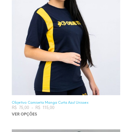
Objetivo Camiseta Manga Curta Azul Unissex
R$
75,00
–
R$
115,00
Faixa de preço: R$ 75,00 através
R$ 115,00
VER OPÇÕES
Este produto tem várias variantes. As opções podem ser
escolhidas na página do produto