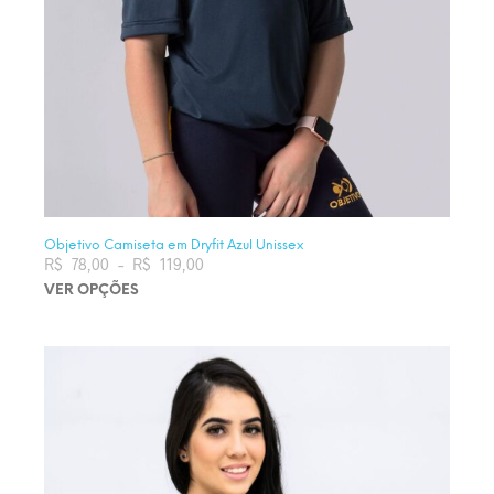
Objetivo Camiseta em Dryfit Azul Unissex
R$
78,00
–
R$
119,00
Faixa de preço: R$ 78,00 através
R$ 119,00
VER OPÇÕES
Este produto tem várias variantes. As opções podem ser
escolhidas na página do produto