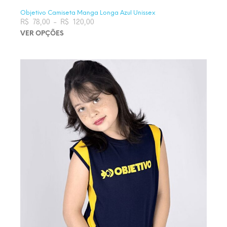
Objetivo Camiseta Manga Longa Azul Unissex
R$
78,00
–
R$
120,00
Faixa de preço: R$ 78,00 através
R$ 120,00
VER OPÇÕES
Este produto tem várias variantes. As opções podem ser
escolhidas na página do produto