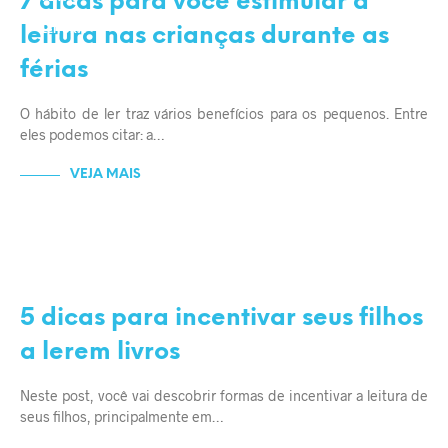
7 dicas para você estimular a
FILHOS
leitura nas crianças durante as
LEITURA
férias
O hábito de ler traz vários benefícios para os pequenos. Entre
eles podemos citar: a…
VEJA MAIS
EDUCAÇÃO
LEITURA
5 dicas para incentivar seus filhos
a lerem livros
Neste post, você vai descobrir formas de incentivar a leitura de
seus filhos, principalmente em…