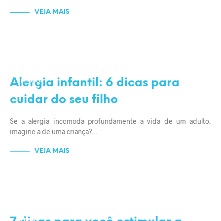
VEJA MAIS
DICAS E CUIDADOS
FILHOS
Alergia infantil: 6 dicas para
LEITURA
SAÚDE
cuidar do seu filho
Se a alergia incomoda profundamente a vida de um adulto,
imagine a de uma criança?…
VEJA MAIS
DICAS E CUIDADOS
EDUCAÇÃO
FÉRIAS