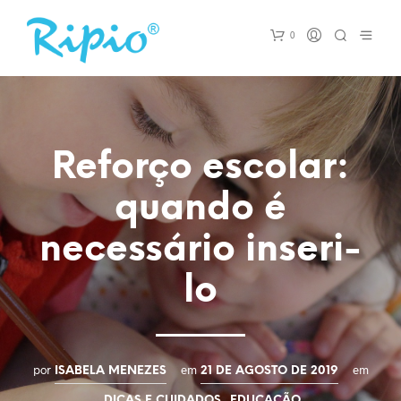
0
Reforço escolar:
quando é
necessário inseri-
lo
por
em
em
ISABELA MENEZES
21 DE AGOSTO DE 2019
,
DICAS E CUIDADOS
EDUCAÇÃO