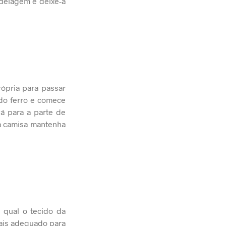
odelagem e deixe-a
rópria para passar
 do ferro e comece
á para a parte de
 a camisa mantenha
 qual o tecido da
mais adequado para