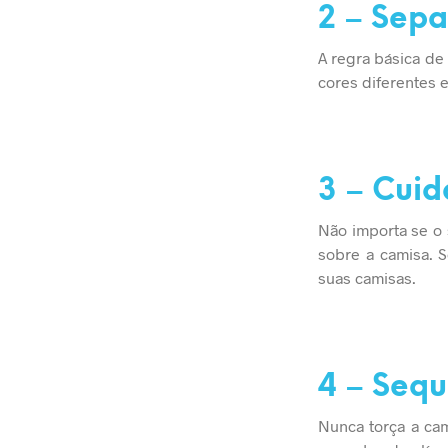
2 – Sepa
A regra básica de
cores diferentes
3 – Cui
Não importa se o 
sobre a camisa. 
suas camisas.
4 – Seq
Nunca torça a cam