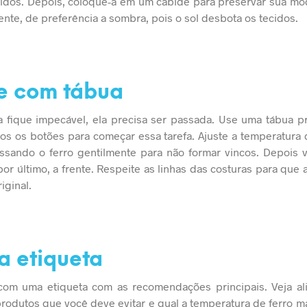
uidos. Depois, coloque-a em um cabide para preservar sua m
nte, de preferência a sombra, pois o sol desbota os tecidos.
se com tábua
 fique impecável, ela precisa ser passada. Use uma tábua p
os os botões para começar essa tarefa. Ajuste a temperatura
ssando o ferro gentilmente para não formar vincos. Depois v
 por último, a frente. Respeite as linhas das costuras para que
iginal.
 a etiqueta
om uma etiqueta com as recomendações principais. Veja ali
produtos que você deve evitar e qual a temperatura de ferro 