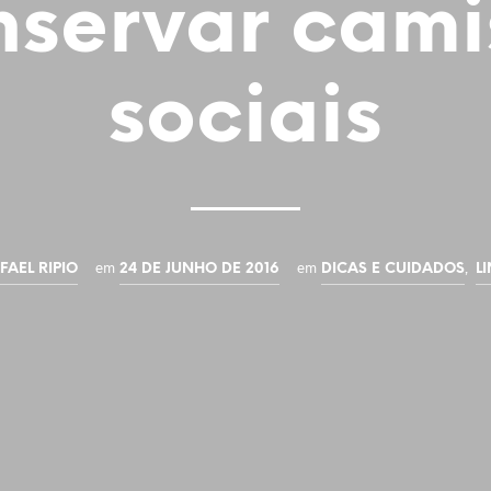
nservar cami
sociais
em
em
,
FAEL RIPIO
24 DE JUNHO DE 2016
DICAS E CUIDADOS
L