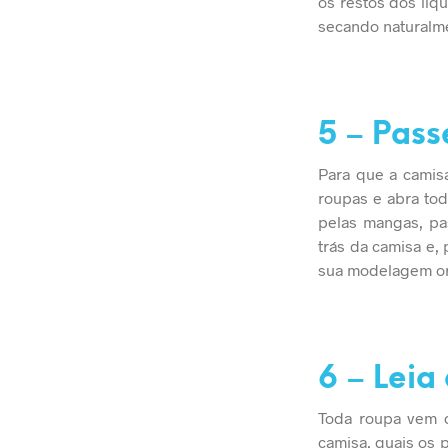
os restos dos líq
secando naturalme
5 – Pas
Para que a camisa
roupas e abra tod
pelas mangas, pa
trás da camisa e,
sua modelagem or
6 – Leia
Toda roupa vem c
camisa, quais os 