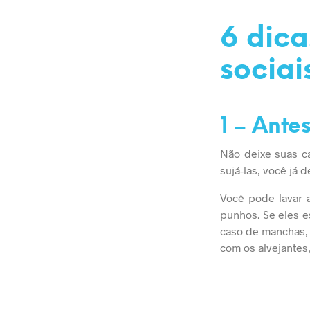
6 dica
sociai
1 – Ante
Não deixe suas c
sujá-las, você já 
Você pode lavar a
punhos. Se eles e
caso de manchas,
com os alvejantes