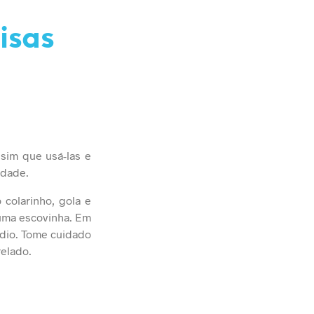
isas
sim que usá-las e
idade.
 colarinho, gola e
 uma escovinha. Em
dio. Tome cuidado
elado.