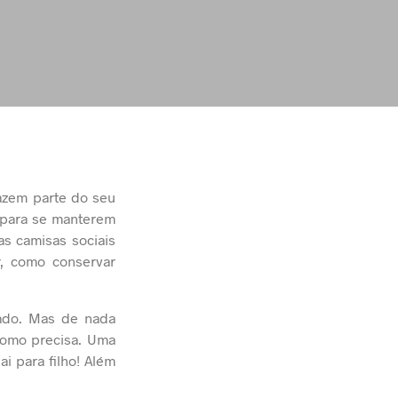
azem parte do seu
 para se manterem
as camisas sociais
r, como conservar
ado. Mas de nada
como precisa. Uma
i para filho! Além