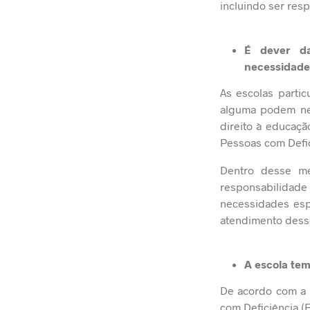
incluindo ser res
É dever da
necessidade
As escolas parti
alguma podem neg
direito à educaçã
Pessoas com Defi
Dentro desse me
responsabilidade 
necessidades esp
atendimento dess
A escola tem
De acordo com a 
com Deficiência (