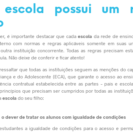
escola possui um 
o
cer, é importante destacar que cada
escola
da rede de ensino 
nterno com normas e regras aplicáveis somente em suas u
 outra instituição concorrente. Todas as regras precisam est
ula. Não deixe de conferir e ficar atento!
ressaltar que todas as instituições seguem as menções
do cap
riança e do Adolescente (ECA)
, que garante o acesso ao ensi
ncia contratual estabelecida entre as partes – pais e escol
rincípios que precisam ser cumpridos por todas as instituiçõ
a
escola
do seu filho:
 o dever de tratar os alunos com igualdade de condições
 estudantes a igualdade de condições para o acesso e perma