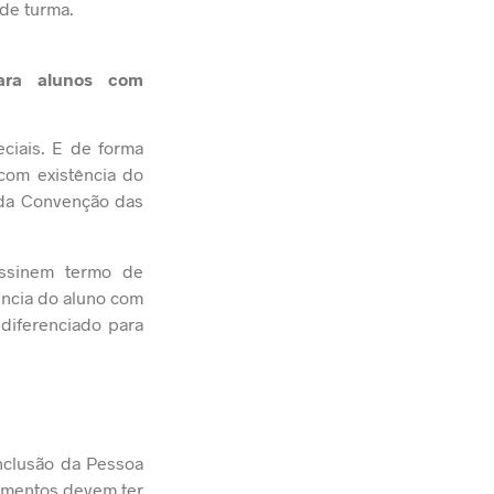
 de turma.
para alunos com
ciais. E de forma
com existência do
 da
Convenção das
assinem termo de
ência do aluno com
diferenciado para
 Inclusão da Pessoa
pamentos devem ter