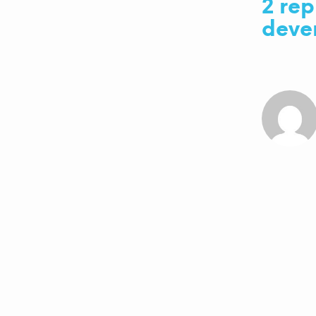
2 rep
dever