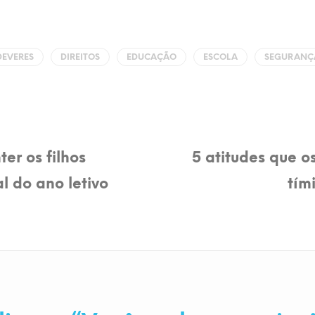
DEVERES
DIREITOS
EDUCAÇÃO
ESCOLA
SEGURANÇ
er os filhos
5 atitudes que o
l do ano letivo
tím