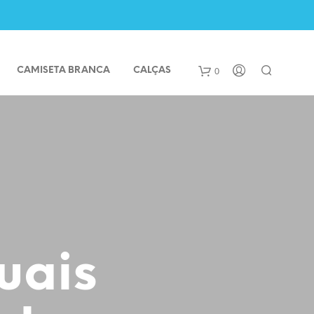
0
CAMISETA BRANCA
CALÇAS
uais