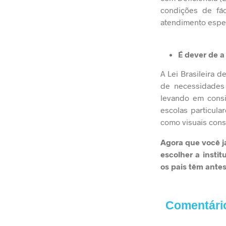
condições de fá
atendimento espec
É dever de a
A
Lei Brasileira 
de necessidades 
levando em consi
escolas particula
como visuais cons
Agora que você já
escolher a insti
os pais têm antes
Comentári