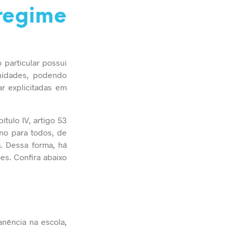
regime
particular possui
nidades, podendo
ar explicitadas em
ítulo IV, artigo 53
no para todos, de
a. Dessa forma, há
es. Confira abaixo
nência na escola,