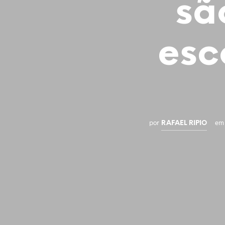
sã
esc
por
em
RAFAEL RIPIO