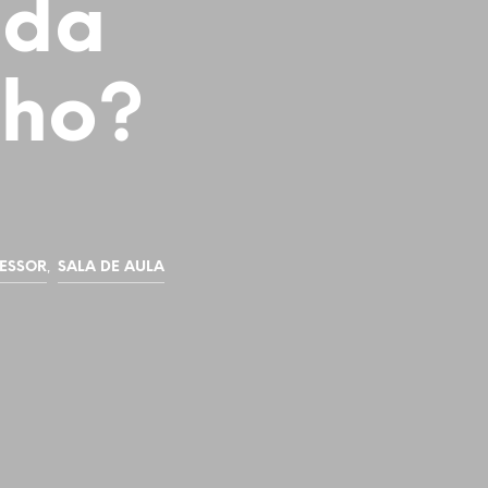
 da
lho?
,
ESSOR
SALA DE AULA