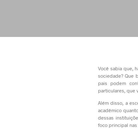
Você sabia que, h
sociedade? Que bo
pais podem cont
particulares, que 
Além disso, a esc
acadêmico quanto
dessas instituiç
foco principal na