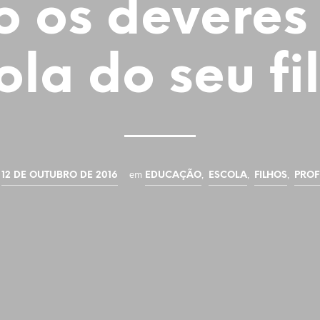
o os deveres
ola do seu fi
em
,
,
,
12 DE OUTUBRO DE 2016
EDUCAÇÃO
ESCOLA
FILHOS
PROF