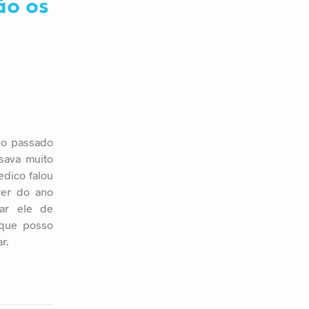
ão os
no passado
sava muito
edico falou
rer do ano
car ele de
oque posso
r.