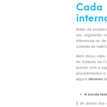
Cada 
intern
Antes de esclare
seu regimento i
diferenciar-se de
contrato de matríc
Além disso, cabe 
do Estatuto da C
acordo com a vigê
procedimentos e p
alguns
deveres
d
A
escola tem
É de direito dos