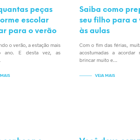
AR
SEM CATEGORIA
quantas peças
Saiba como pre
forme escolar
seu filho para a 
r para o verão
às aulas
do o verão, a estação mais
Com o fim das férias, muit
o ano. E desta vez, as
acostumadas a acordar m
…
brincar muito e…
 MAIS
VEJA MAIS
GORIA
SEM CATEGORIA