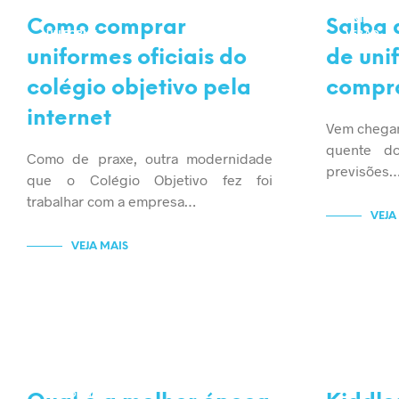
ECONOMIZAR
ECONOMIZ
ONLINE
UNIFORME
Como comprar
Saiba 
UNIFORME
VERÃO
uniformes oficiais do
de uni
colégio objetivo pela
compra
internet
Vem chegan
quente d
Como de praxe, outra modernidade
previsões
que o Colégio Objetivo fez foi
trabalhar com a empresa…
VEJA
VEJA MAIS
ECONOMIZAR
SEM CATE
UNIFORME