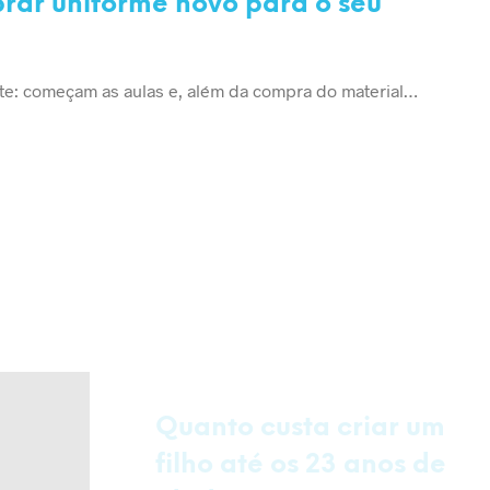
ar uniforme novo para o seu
ete: começam as aulas e, além da compra do material…
DICAS E CUIDADOS
EDUCAÇÃO
Quanto custa criar um
filho até os 23 anos de