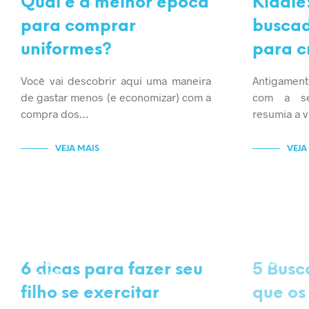
Qual é a melhor época
Kiddle
para comprar
buscad
uniformes?
para c
Você vai descobrir aqui uma maneira
Antigament
de gastar menos (e economizar) com a
com a se
compra dos…
resumia a v
VEJA MAIS
VEJA
EDUCAÇÃO
DICAS E C
FAMÍLIA
ESCOLA
6 dicas para fazer seu
5 Busc
SAÚDE
filho se exercitar
que os