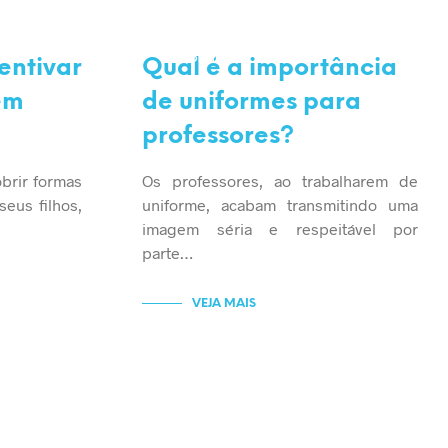
PROFESSOR
UNIFORME
entivar
Qual é a importância
rem
de uniformes para
professores?
brir formas
Os professores, ao trabalharem de
seus filhos,
uniforme, acabam transmitindo uma
imagem séria e respeitável por
parte…
VEJA MAIS