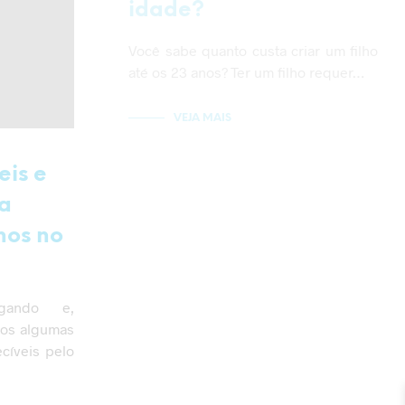
idade?
Você sabe quanto custa criar um filho
até os 23 anos? Ter um filho requer…
VEJA MAIS
eis e
a
lhos no
egando e,
mos algumas
cíveis pelo