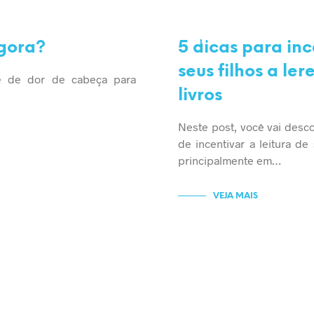
EDUCAÇÃO
LEITURA
agora?
5 dicas para inc
seus filhos a le
e de dor de cabeça para
livros
Neste post, você vai desco
de incentivar a leitura de 
principalmente em…
VEJA MAIS