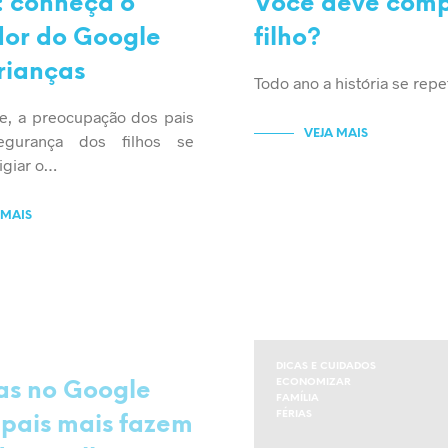
: conheça o
Você deve compr
or do Google
filho?
rianças
Todo ano a história se rep
e, a preocupação dos pais
VEJA MAIS
gurança dos filhos se
igiar o…
 MAIS
UIDADOS
DICAS E CUIDADOS
ECONOMIZAR
as no Google
FAMÍLIA
FÉRIAS
 pais mais fazem