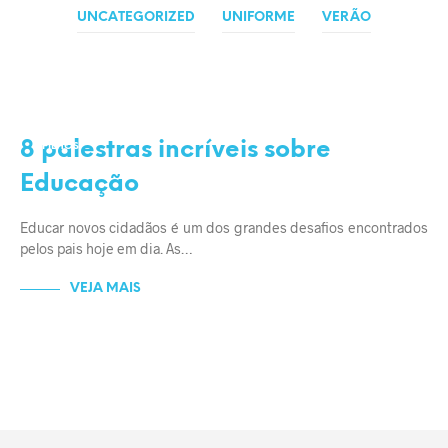
UNCATEGORIZED
UNIFORME
VERÃO
EDUCAÇÃO
FAMÍLIA
8 palestras incríveis sobre
FILHOS
Educação
Educar novos cidadãos é um dos grandes desafios encontrados
pelos pais hoje em dia. As…
VEJA MAIS