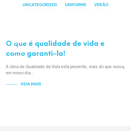
UNCATEGORIZED
UNIFORME
VERÃO
DICAS E CUIDADOS
EDUCAÇÃO
O que é qualidade de vida e
FAMÍLIA
FÉRIAS
como garanti-la!
FILHOS
SAÚDE
SEGURANÇA
A ideia de Qualidade de Vida está presente, mais do que nunca,
em nosso dia…
VEJA MAIS