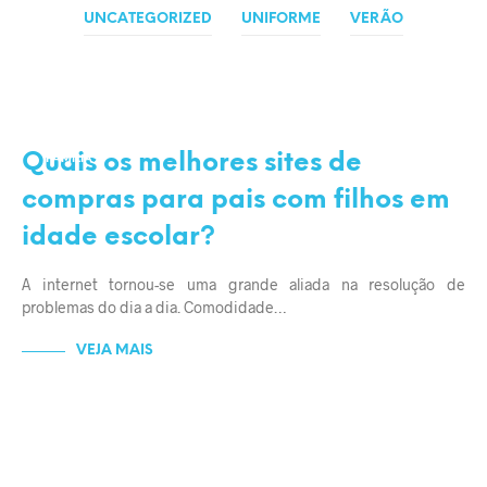
UNCATEGORIZED
UNIFORME
VERÃO
DICAS E CUIDADOS
ECONOMIZAR
Quais os melhores sites de
FAMÍLIA
FILHOS
compras para pais com filhos em
idade escolar?
A internet tornou-se uma grande aliada na resolução de
problemas do dia a dia. Comodidade…
VEJA MAIS