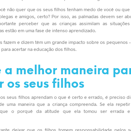
ocê não quer que os seus filhos tenham medo de você ou que
olegas e amigos, certo? Por isso, as palmadas devem ser ab
portante perceber que as crianças assimilam as situaçõe
las estão em uma fase de intenso aprendizado.
is fazem e dizem têm um grande impacto sobre os pequenos – 
para acertar na educação dos filhos.
é a melhor maneira pa
 os seus filhos
 os seus filhos aprendam o que é certo e errado, é preciso di
de uma maneira que a criança compreenda. Se ela repetir
lique o porquê da atitude que ela tomou ser errada e
nte deixar que os filhos tomem responsabilidade pelos s