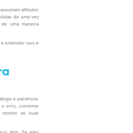
 assumam atitudes
olidas de uma vez
s de uma maneira
e entender isso é
ra
álogo e paciência.
 o erro, converse
 mostre as suas
eus atos. Se eles