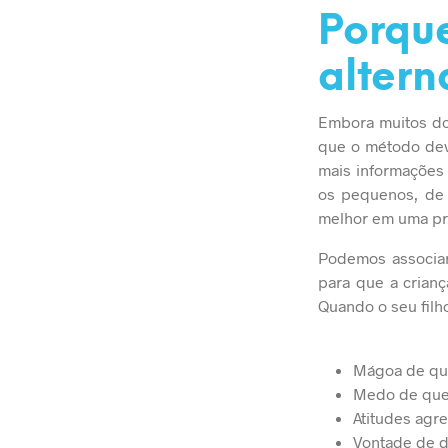
Porque
altern
Embora muitos dos
que o método deva
mais informações
os pequenos, de
melhor em uma pr
Podemos associar
para que a crian
Quando o seu filh
Mágoa de qu
Medo de que
Atitudes agr
Vontade de d