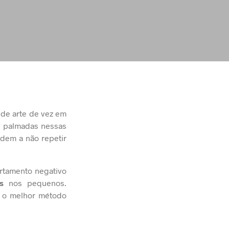
de arte de vez em
s palmadas nessas
ndem a não repetir
rtamento negativo
s
nos pequenos.
é o melhor método