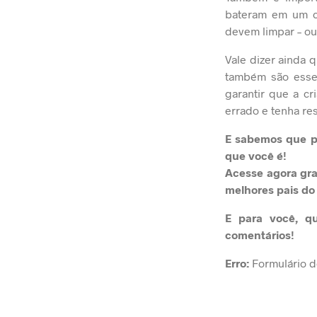
bateram em um c
devem limpar – ou
Vale dizer ainda 
também são esse
garantir que a cr
errado e tenha re
E sabemos que pa
que você é!
Acesse agora gr
melhores pais do
E para você, qu
comentários!
Erro:
Formulário d