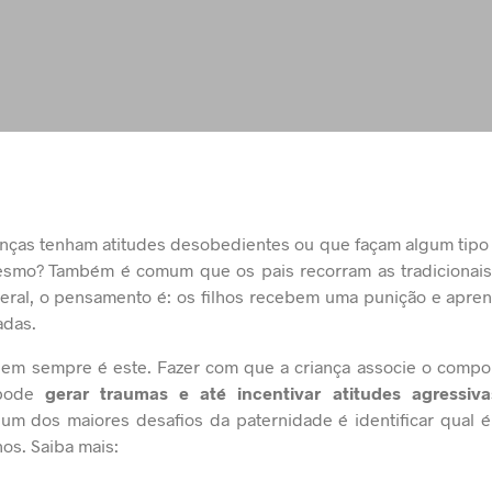
nças tenham atitudes desobedientes ou que façam algum tipo 
smo? Também é comum que os pais recorram as tradicionai
eral, o pensamento é: os filhos recebem uma punição e apre
adas.
nem sempre é este. Fazer com que a criança associe o compo
 pode
gerar traumas e até incentivar atitudes agressiva
m dos maiores desafios da paternidade é identificar qual 
hos. Saiba mais: