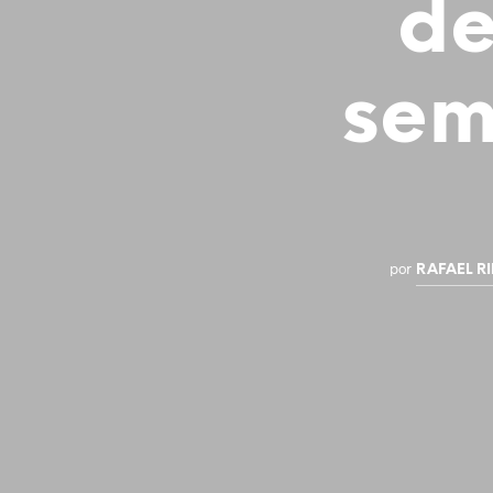
de
sem
por
RAFAEL RI