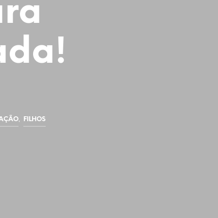
ara
ada!
,
AÇÃO
FILHOS