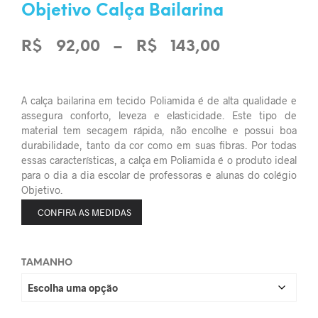
Objetivo Calça Bailarina
R$
92,00
–
R$
143,00
Faixa de
preço: R$ 92,00 através R$ 143,00
A calça bailarina em tecido Poliamida é de alta qualidade e
assegura conforto, leveza e elasticidade. Este tipo de
material tem secagem rápida, não encolhe e possui boa
durabilidade, tanto da cor como em suas fibras. Por todas
essas características, a calça em Poliamida é o produto ideal
para o dia a dia escolar de professoras e alunas do colégio
Objetivo.
CONFIRA AS MEDIDAS
TAMANHO