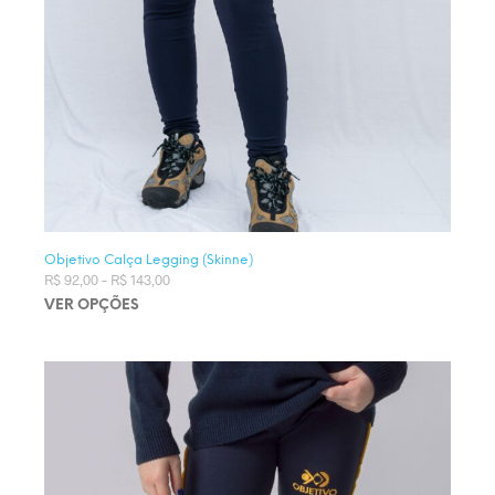
Objetivo Calça Legging (Skinne)
R$
92,00
–
R$
143,00
Faixa de preço: R$ 92,00 através R$ 143,00
VER OPÇÕES
Este produto tem várias variantes. As opções podem ser
escolhidas na página do produto