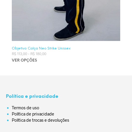
Objetivo Calça Neo Strike Unissex
R$
113,00
–
R$
180,00
Faixa de preço: R$ 113,00 através R$ 180,00
VER OPÇÕES
Este produto tem várias variantes. As opções podem ser
escolhidas na página do produto
Política e privacidade
Termos de uso
Política de privacidade
Política de trocas e devoluções