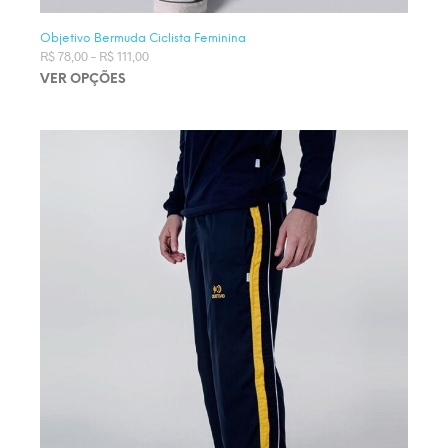
Objetivo Bermuda Ciclista Feminina
R$
78,00
–
R$
111,00
Faixa de preço: R$ 78,00 através R$ 111,00
VER OPÇÕES
Este produto tem várias variantes. As opções podem ser
escolhidas na página do produto