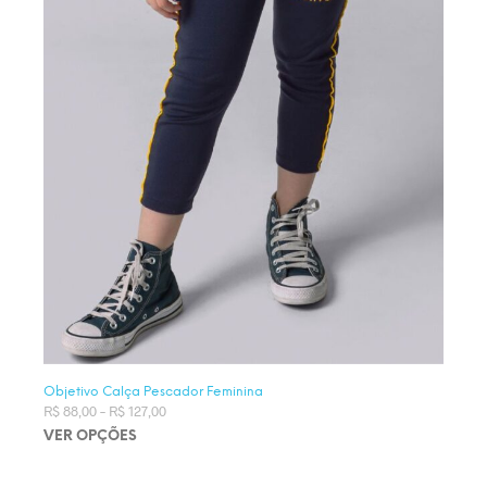
Objetivo Calça Pescador Feminina
R$
88,00
–
R$
127,00
Faixa de preço: R$ 88,00 através R$ 127,00
VER OPÇÕES
Este produto tem várias variantes. As opções podem ser
escolhidas na página do produto