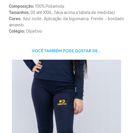
Composição:
100% Poliamida
Tamanhos:
02 até XXXL. (Veja acima a tabela de medidas)
Cores:
Azul noite. Aplicação da logomarca: Frente – bordado
amarelo.
Colégio:
Objetivo
VOCÊ TAMBÉM PODE GOSTAR DE…