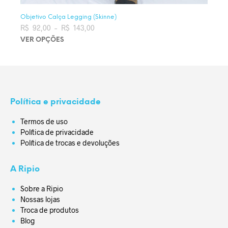
Objetivo Calça Legging (Skinne)
R$
92,00
–
R$
143,00
Faixa de preço: R$ 92,00 através
R$ 143,00
VER OPÇÕES
Este produto tem várias variantes. As opções podem ser
escolhidas na página do produto
Política e privacidade
Termos de uso
Política de privacidade
Política de trocas e devoluções
A Ripio
Sobre a Ripio
Nossas lojas
Troca de produtos
Blog