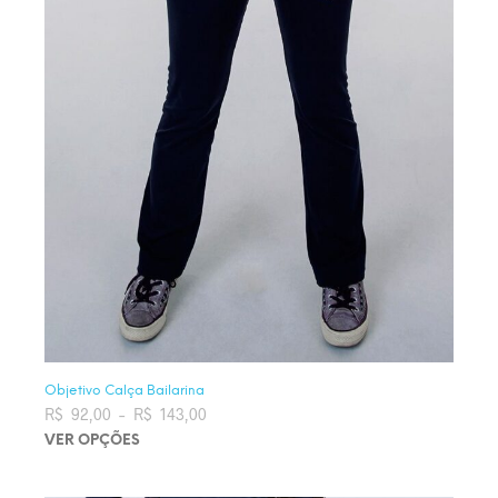
Objetivo Calça Bailarina
R$
92,00
–
R$
143,00
Faixa de preço: R$ 92,00 através
R$ 143,00
VER OPÇÕES
Este produto tem várias variantes. As opções podem ser
escolhidas na página do produto