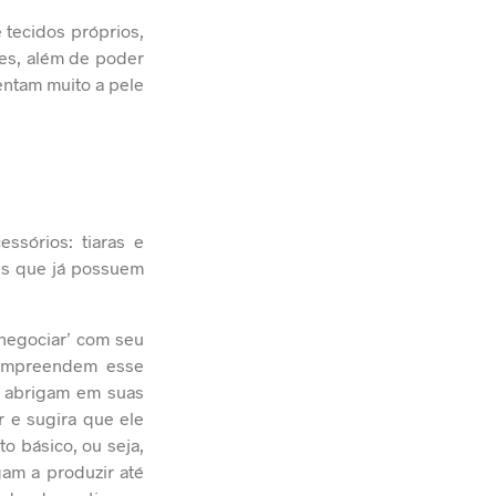
 tecidos próprios,
es, além de poder
entam muito a pele
ssórios: tiaras e
les que já possuem
negociar’ com seu
 compreendem esse
 e abrigam em suas
 e sugira que ele
o básico, ou seja,
am a produzir até