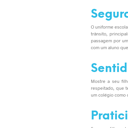
Segur
O uniforme escola
trânsito, princi
passagem por um s
com um aluno que 
Senti
Mostre a seu fil
respeitado, que 
um colégio como o
Pratic