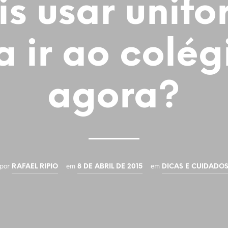
s usar unif
 ir ao colég
agora?
por
em
em
RAFAEL RIPIO
8 DE ABRIL DE 2015
DICAS E CUIDADO