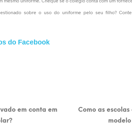
um mesmo uniforme. Cheque se o colégio conta com um fornece
uestionado sobre o uso do uniforme pelo seu filho? Cont
os do Facebook
levado em conta em
Como as escolas 
lar?
modelo 