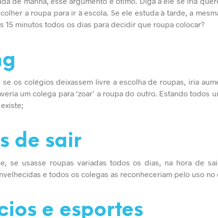
tuda de manhã, esse argumento é ótimo. Diga a ele se iria quere
olher a roupa para ir à escola. Se ele estuda à tarde, a mesma
 15 minutos todos os dias para decidir que roupa colocar?
ng
 se os colégios deixassem livre a escolha de roupas, iria aume
veria um colega para ‘zoar’ a roupa do outro. Estando todos u
existe;
 de sair
e, se usasse roupas variadas todos os dias, na hora de sai
nvelhecidas e todos os colegas as reconheceriam pelo uso no d
cios e esportes