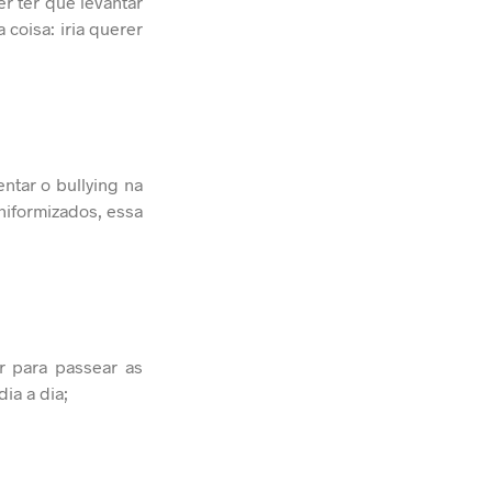
r ter que levantar
 coisa: iria querer
ntar o bullying na
niformizados, essa
r para passear as
ia a dia;