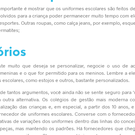
mportante é mostrar que os uniformes escolares são feitos de
olvidos para a criança poder permanecer muito tempo com el
e esportes. Outras roupas, como calça jeans, por exemplo, esqu
rmatites;
rios
iste muito que deseja se personalizar, negocie o uso de ace
s meninas e o que for permitido para os meninos. Lembre a e
s escolares, como estojos e outros, bastante personalizados.
de tantos argumentos, você ainda não se sente seguro para ‘
nda outra alternativa. Os colégios de gestão mais moderna
lização das crianças e, em especial, a partir dos 10 anos,
ornecedor de uniformes escolares. Converse com o fornecedor
ativas de variações dos uniformes dentro das linhas do conceit
s peças, mas mantendo os padrões. Há fornecedores que cheg