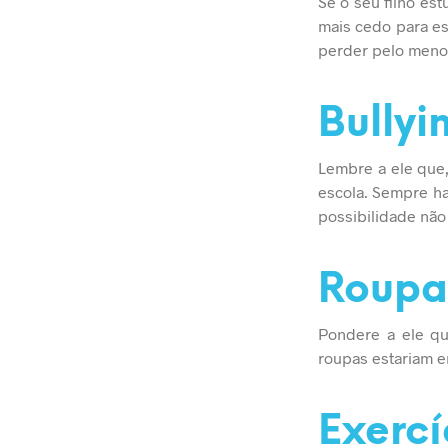
Se o seu filho es
mais cedo para esc
perder pelo menos
Bullyi
Lembre a ele que,
escola. Sempre ha
possibilidade não 
Roupas
Pondere a ele qu
roupas estariam e
Exercí