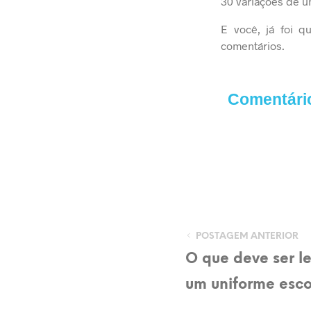
30 variações de 
E você, já foi q
comentários.
Comentári
POSTAGEM ANTERIOR
O que deve ser 
um uniforme esco