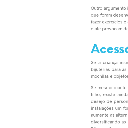
Outro argumento i
que foram desenv
fazer exercícios 
e até provocam de
Acessó
Se a criança ins
bijuterias para a
mochilas e objeto
Se mesmo diante 
filho, existe ai
desejo de persona
instalações um f
aumente as altern
diversificando a