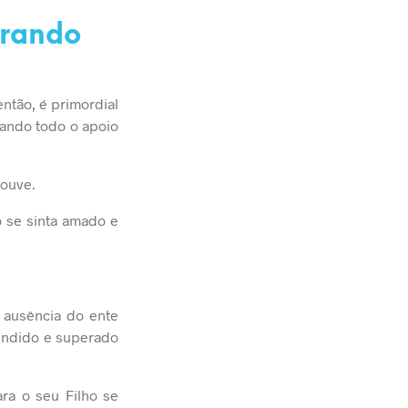
trando
então, é primordial
tando todo o apoio
houve.
 se sinta amado e
 ausência do ente
eendido e superado
ra o seu Filho se