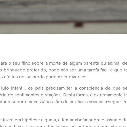
para o seu filho sobre a morte de algum parente ou animal d
brinquedo preferido, pode não ser uma tarefa fácil e que r
 os efeitos dessa perda podem ser diversos.
 luto infantil, os pais precisam ter a consciência de que
rie de sentimentos e reações. Desta forma, é extremamente 
tar o suporte necessário a fim de auxiliar a criança a seguir e
 fazer, em hipótese alguma, é tentar abafar sobre o assunto de
seu filho irá saber e tentar processar tudo de um jeito ou 