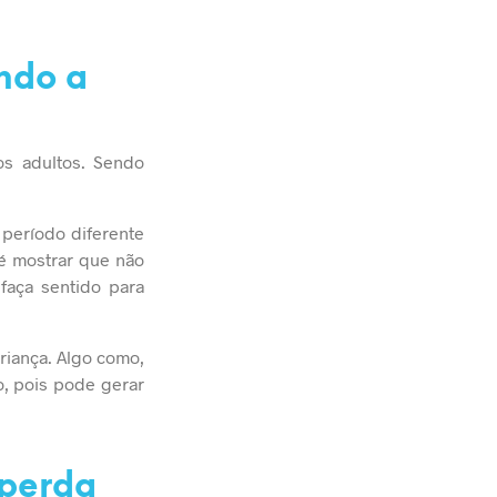
endo a
os adultos. Sendo
período diferente
é mostrar que não
faça sentido para
riança. Algo como,
o, pois pode gerar
 perda