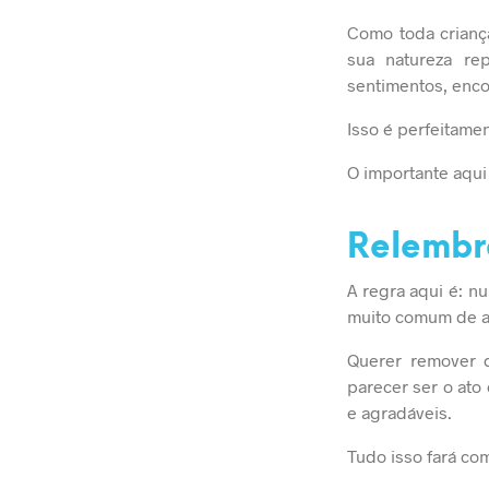
Como toda crianç
sua natureza re
sentimentos, enco
Isso é perfeitamen
O importante aqui
Relembre
A regra aqui é: n
muito comum de a
Querer remover q
parecer ser o ato
e agradáveis.
Tudo isso fará co