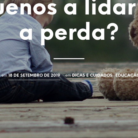
enos a lida
a perda?
em
em
,
18 DE SETEMBRO DE 2019
DICAS E CUIDADOS
EDUCAÇÃ