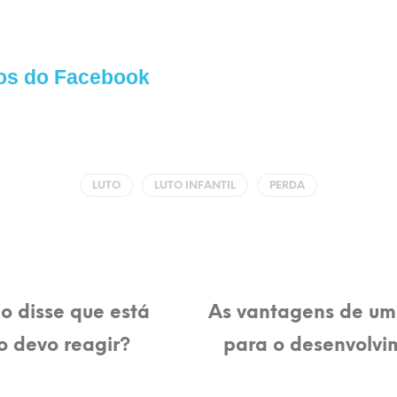
os do Facebook
LUTO
LUTO INFANTIL
PERDA
o disse que está
As vantagens de um
 devo reagir?
para o desenvolvim