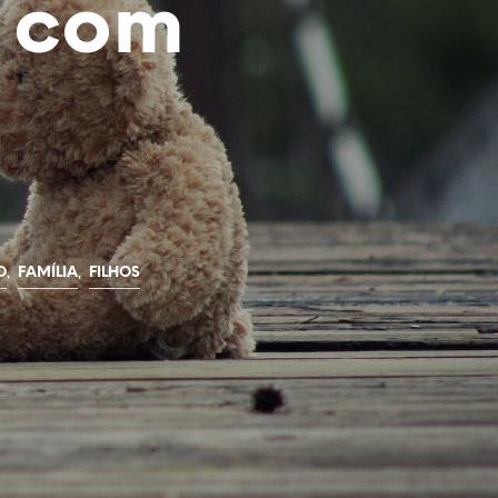
r com
,
,
O
FAMÍLIA
FILHOS