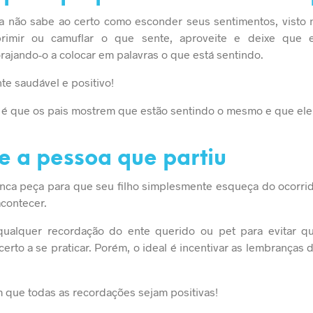
a não sabe ao certo como esconder seus sentimentos, visto n
primir ou camuflar o que sente, aproveite e deixe que e
rajando-o a colocar em palavras o que está sentindo.
te saudável e positivo!
 é que os pais mostrem que estão sentindo o mesmo e que ele 
 a pessoa que partiu
unca peça para que seu filho simplesmente esqueça do ocorri
contecer.
ualquer recordação do ente querido ou pet para evitar q
 certo a se praticar. Porém, o ideal é incentivar as lembrança
m que todas as recordações sejam positivas!