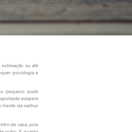
e estimação ou até
equer psicologia e
 seu pequeno pode
importante estarem
m frente da melhor
ntro de casa, pois
de outro. E quanto