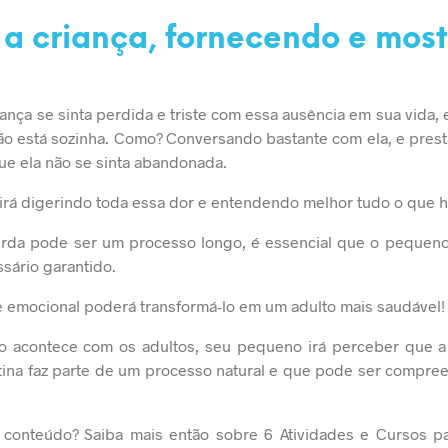
 a criança, fornecendo e mos
ança se sinta perdida e triste com essa ausência em sua vida, 
ão está sozinha. Como? Conversando bastante com ela, e pres
ue ela não se sinta abandonada.
irá digerindo toda essa dor e entendendo melhor tudo o que 
erda pode ser um processo longo, é essencial que o pequeno
sário garantido.
 emocional poderá transformá-lo em um adulto mais saudável!
o acontece com os adultos, seu pequeno irá perceber que a
tina faz parte de um processo natural e que pode ser compr
 conteúdo? Saiba mais então sobre
6 Atividades e Cursos pa