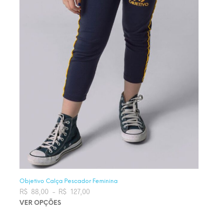
Objetivo Calça Pescador Feminina
R$
88,00
–
R$
127,00
Faixa de preço: R$ 88,00 através
R$ 127,00
VER OPÇÕES
Este produto tem várias variantes. As opções podem ser