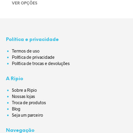
R$ 127,00
VER OPÇÕES
Este produto tem várias variantes. As opções podem ser
escolhidas na página do produto
Política e privacidade
Termos de uso
Política de privacidade
Política de trocas e devoluções
A Ripio
Sobre a Ripio
Nossas lojas
Troca de produtos
Blog
Seja um parceiro
Navegação