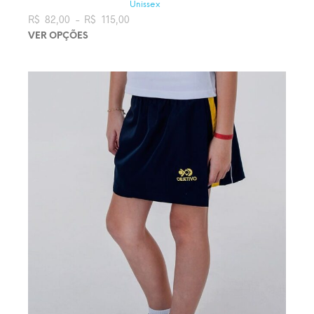
Unissex
R$
82,00
–
R$
115,00
Faixa de preço: R$ 82,00 através
R$ 115,00
VER OPÇÕES
Este produto tem várias variantes. As opções podem ser
escolhidas na página do produto