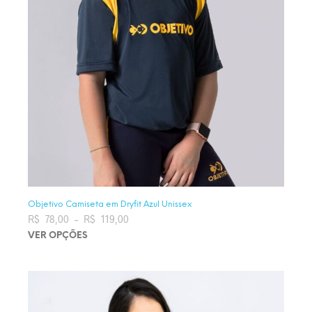
Objetivo Camiseta em Dryfit Azul Unissex
R$
78,00
–
R$
119,00
Faixa de preço: R$ 78,00 através
R$ 119,00
VER OPÇÕES
Este produto tem várias variantes. As opções podem ser
escolhidas na página do produto