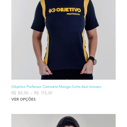
Objetivo Professor Camiseta Manga Curta Azul Unissex
R$
82,00
–
R$
115,00
Faixa de preço: R$ 82,00 através
R$ 115,00
VER OPÇÕES
Este produto tem várias variantes. As opções podem ser
escolhidas na página do produto