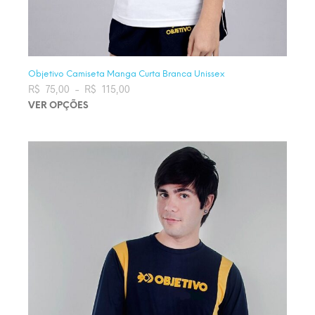
Objetivo Camiseta Manga Curta Branca Unissex
R$
75,00
–
R$
115,00
Faixa de preço: R$ 75,00 através
R$ 115,00
VER OPÇÕES
Este produto tem várias variantes. As opções podem ser
escolhidas na página do produto