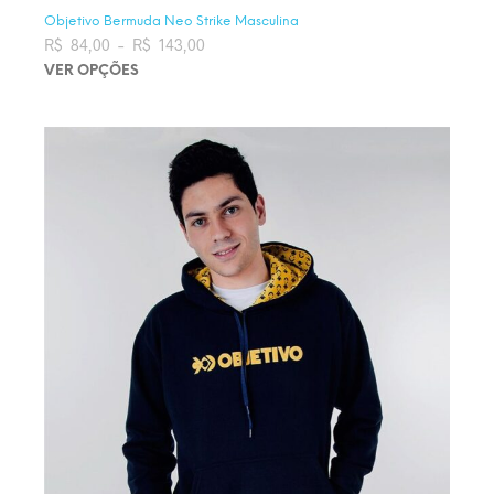
Objetivo Bermuda Neo Strike Masculina
R$
84,00
–
R$
143,00
Faixa de preço: R$ 84,00 através
R$ 143,00
VER OPÇÕES
Este produto tem várias variantes. As opções podem ser
escolhidas na página do produto