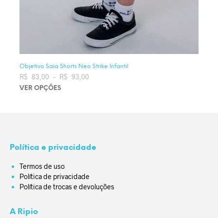
Objetivo Saia Shorts Neo Strike Infantil
R$
83,00
–
R$
93,00
Faixa de preço: R$ 83,00 através
R$ 93,00
VER OPÇÕES
Este produto tem várias variantes. As opções podem ser
escolhidas na página do produto
Política e privacidade
Termos de uso
Política de privacidade
Política de trocas e devoluções
A Ripio