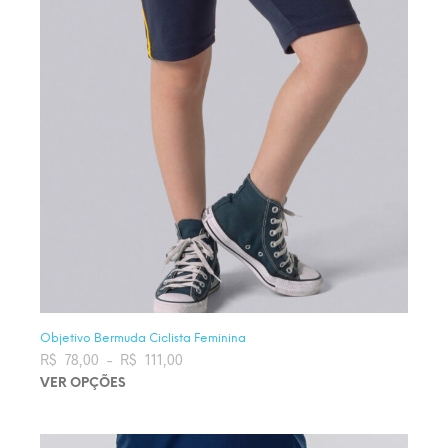
Objetivo Bermuda Ciclista Feminina
R$
78,00
–
R$
111,00
Faixa de preço: R$ 78,00 através
R$ 111,00
VER OPÇÕES
Este produto tem várias variantes. As opções podem ser
escolhidas na página do produto