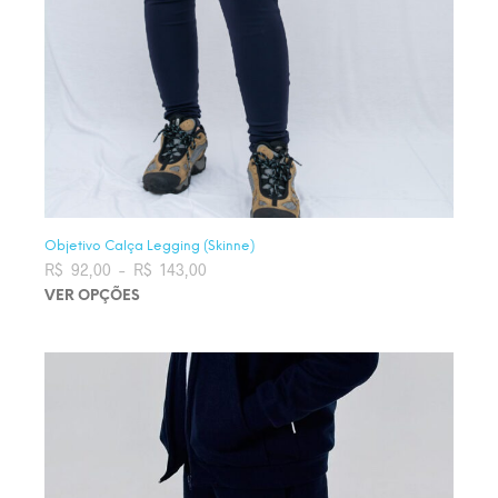
Objetivo Calça Legging (Skinne)
R$
92,00
–
R$
143,00
Faixa de preço: R$ 92,00 através
R$ 143,00
VER OPÇÕES
Este produto tem várias variantes. As opções podem ser
escolhidas na página do produto