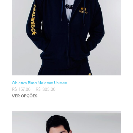
Objetivo Blusa Moletom Unissex
R$
157,00
–
R$
305,00
Faixa de preço: R$ 157,00 através
R$ 305,00
VER OPÇÕES
Este produto tem várias variantes. As opções podem ser
escolhidas na página do produto