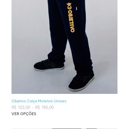
Objetivo Calça Moletom Unissex
R$
123,00
–
R$
195,00
Faixa de preço: R$ 123,00 através
R$ 195,00
VER OPÇÕES
Este produto tem várias variantes. As opções podem ser
escolhidas na página do produto