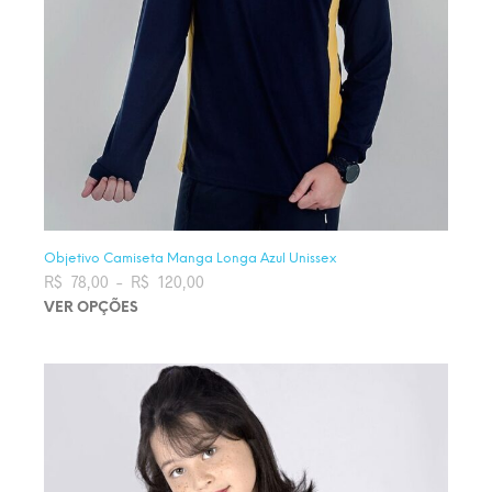
Objetivo Camiseta Manga Longa Azul Unissex
R$
78,00
–
R$
120,00
Faixa de preço: R$ 78,00 através
R$ 120,00
VER OPÇÕES
Este produto tem várias variantes. As opções podem ser
escolhidas na página do produto