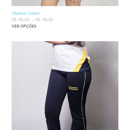
Objetivo Collant
R$
85,00
–
R$
99,00
Faixa de preço: R$ 85,00 através
R$ 99,00
VER OPÇÕES
Este produto tem várias variantes. As opções podem ser
escolhidas na página do produto