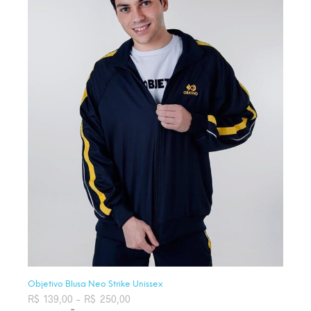
Objetivo Blusa Neo Strike Unissex
R$
139,00
–
R$
250,00
Faixa de preço: R$ 139,00 através
R$ 250,00