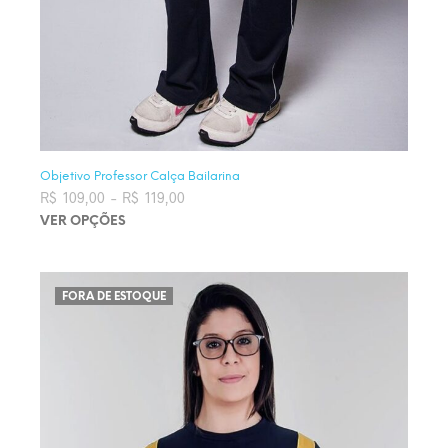
Objetivo Professor Calça Bailarina
R$
109,00
–
R$
119,00
Faixa de preço: R$ 109,00 através
R$ 119,00
VER OPÇÕES
Este produto tem várias variantes. As opções podem ser
escolhidas na página do produto
FORA DE ESTOQUE