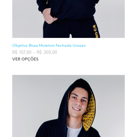
Objetivo Blusa Moletom Fechada Unissex
R$
157,00
–
R$
305,00
Faixa de preço: R$ 157,00 através
R$ 305,00
VER OPÇÕES
Este produto tem várias variantes. As opções podem ser
escolhidas na página do produto