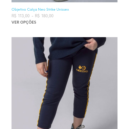
Objetivo Calça Neo Strike Unissex
R$
113,00
–
R$
180,00
Faixa de preço: R$ 113,00 através
R$ 180,00
VER OPÇÕES
Este produto tem várias variantes. As opções podem ser
escolhidas na página do produto