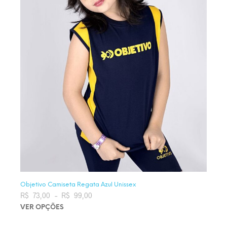
Objetivo Camiseta Regata Azul Unissex
R$
73,00
–
R$
99,00
Faixa de preço: R$ 73,00 através
R$ 99,00
VER OPÇÕES
Este produto tem várias variantes. As opções podem ser