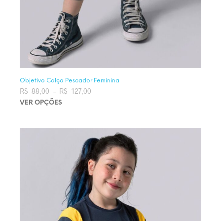
Objetivo Calça Pescador Feminina
R$
88,00
–
R$
127,00
Faixa de preço: R$ 88,00 através
R$ 127,00
VER OPÇÕES
Este produto tem várias variantes. As opções podem ser
escolhidas na página do produto