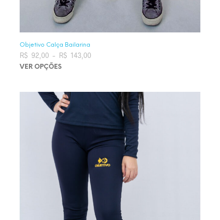
Objetivo Calça Bailarina
R$
92,00
–
R$
143,00
Faixa de preço: R$ 92,00 através
R$ 143,00
VER OPÇÕES
Este produto tem várias variantes. As opções podem ser
escolhidas na página do produto