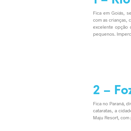
1 – Ri
Fica em Goiás, se
com as crianças, 
excelente opção d
pequenos. Imperdí
2 – Fo
Fica no Paraná, d
cataratas, a cida
Maju Resort, com 