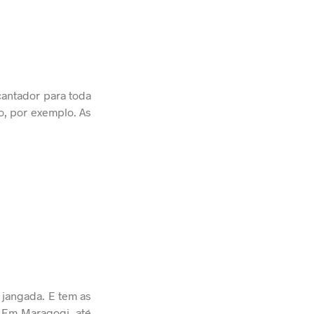
cantador para toda
o, por exemplo. As
 jangada. E tem as
. Em Maragogi, até