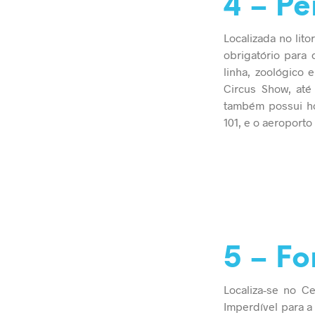
4 – P
Localizada no lit
obrigatório para 
linha, zoológico
Circus Show, até
também possui ho
101, e o aeroport
5 – Fo
Localiza-se no C
Imperdível para a