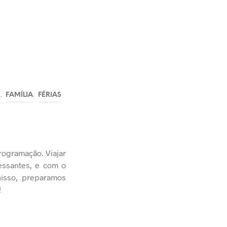
,
,
R
FAMÍLIA
FÉRIAS
rogramação. Viajar
ressantes, e com o
nisso, preparamos
!