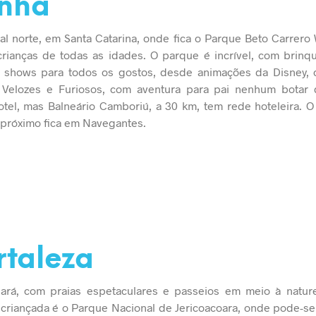
enha
oral norte, em Santa Catarina, onde fica o Parque Beto Carrero 
crianças de todas as idades. O parque é incrível, com brin
 e shows para todos os gostos, desde animações da Disney
 Velozes e Furiosos, com aventura para pai nenhum botar 
tel, mas Balneário Camboriú, a 30 km, tem rede hoteleira. O
o próximo fica em Navegantes.
rtaleza
eará, com praias espetaculares e passeios em meio à natur
 criançada é o Parque Nacional de Jericoacoara, onde pode-s