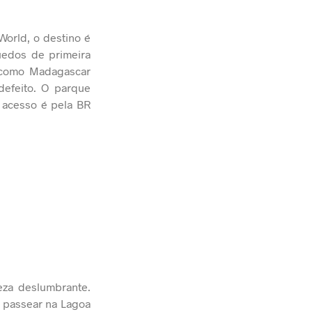
World, o destino é
quedos de primeira
, como Madagascar
defeito. O parque
 acesso é pela BR
eza deslumbrante.
e passear na Lagoa