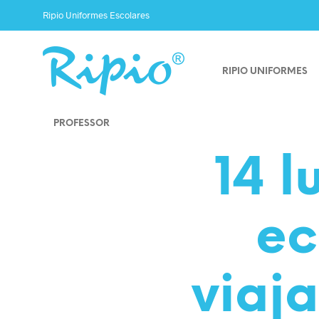
Ripio Uniformes Escolares
RIPIO UNIFORMES
PROFESSOR
14 l
ec
viaja