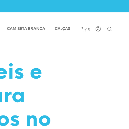
0
CAMISETA BRANCA
CALÇAS
eis e
ara
hos no