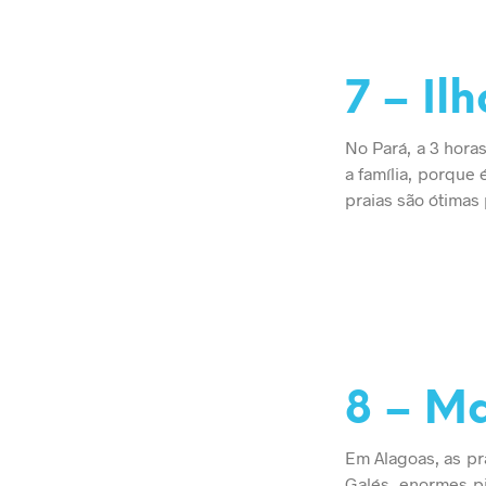
7 – Il
No Pará, a 3 hora
a família, porque
praias são ótimas 
8 – M
Em Alagoas, as pr
Galés, enormes pi