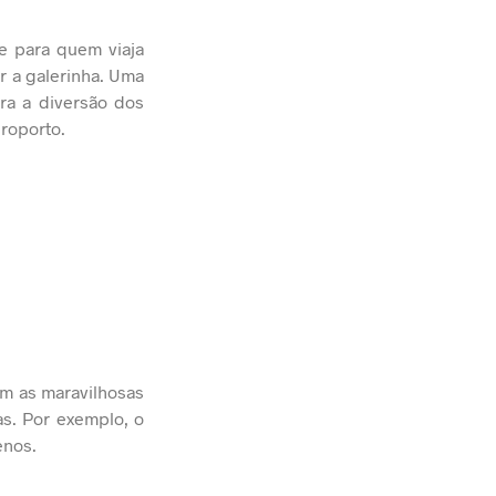
te para quem viaja
r a galerinha. Uma
ara a diversão dos
roporto.
om as maravilhosas
as. Por exemplo, o
enos.