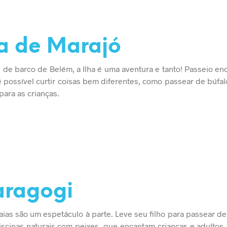
ha de Marajó
s de barco de Belém, a Ilha é uma aventura e tanto! Passeio en
 é possível curtir coisas bem diferentes, como passear de búfal
para as crianças.
aragogi
aias são um espetáculo à parte. Leve seu filho para passear de
scinas naturais com peixes, que encantam crianças e adultos