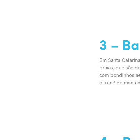
3 – B
Em Santa Catarina
praias, que são d
com bondinhos aér
o trenó de montan