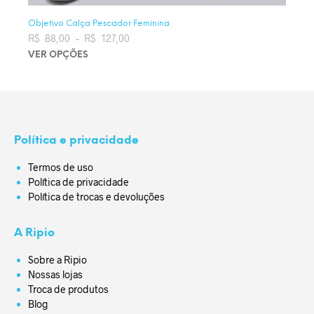
Objetivo Calça Pescador Feminina
R$
88,00
–
R$
127,00
Faixa de preço: R$ 88,00 através
R$ 127,00
VER OPÇÕES
Este produto tem várias variantes. As opções podem ser
escolhidas na página do produto
Política e privacidade
Termos de uso
Política de privacidade
Política de trocas e devoluções
A Ripio
Sobre a Ripio
Nossas lojas
Troca de produtos
Blog