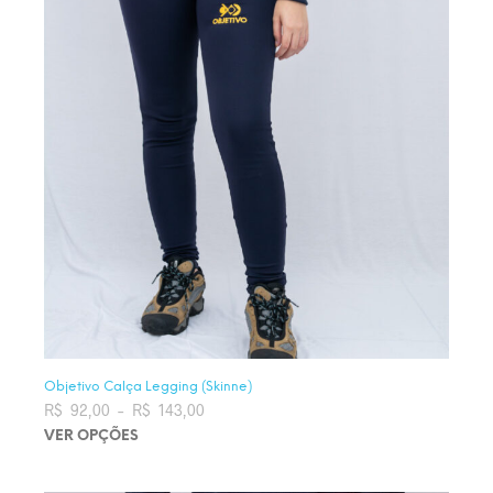
Objetivo Calça Legging (Skinne)
R$
92,00
–
R$
143,00
Faixa de preço: R$ 92,00 através
R$ 143,00
VER OPÇÕES
Este produto tem várias variantes. As opções podem ser
escolhidas na página do produto