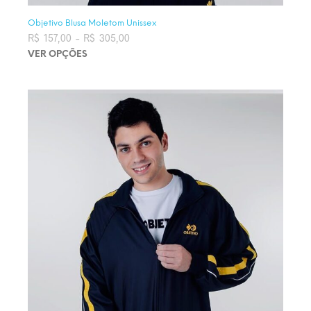
Objetivo Blusa Moletom Unissex
R$
157,00
–
R$
305,00
Faixa de preço: R$ 157,00 através
R$ 305,00
VER OPÇÕES
Este produto tem várias variantes. As opções podem ser
escolhidas na página do produto