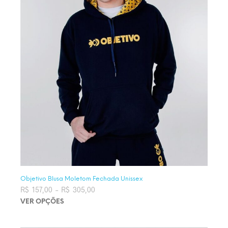
Objetivo Blusa Moletom Fechada Unissex
R$
157,00
–
R$
305,00
Faixa de preço: R$ 157,00 através
R$ 305,00
VER OPÇÕES
Este produto tem várias variantes. As opções podem ser
escolhidas na página do produto