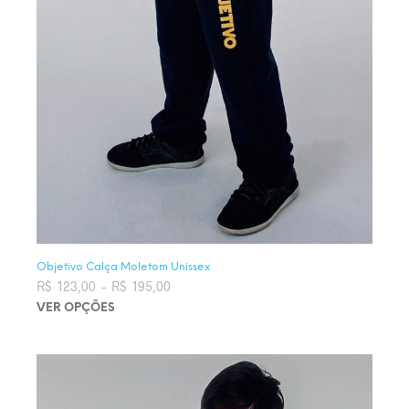
Objetivo Calça Moletom Unissex
R$
123,00
–
R$
195,00
Faixa de preço: R$ 123,00 através
R$ 195,00
VER OPÇÕES
Este produto tem várias variantes. As opções podem ser
escolhidas na página do produto