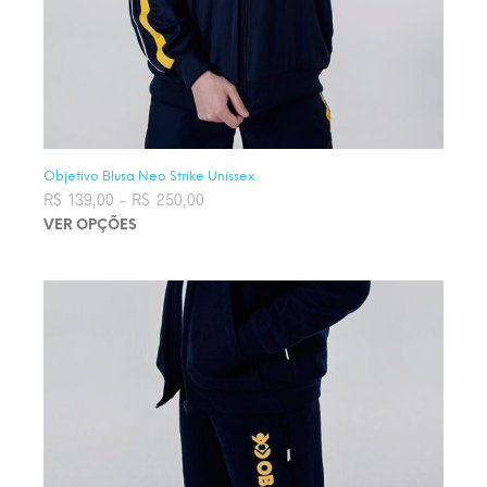
Objetivo Blusa Neo Strike Unissex
R$
139,00
–
R$
250,00
Faixa de preço: R$ 139,00 através
R$ 250,00
VER OPÇÕES
Este produto tem várias variantes. As opções podem ser
escolhidas na página do produto