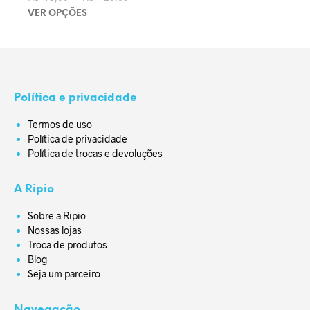
R$ 120,00
VER OPÇÕES
Este produto tem várias variantes. As opções podem ser
escolhidas na página do produto
Política e privacidade
Termos de uso
Política de privacidade
Política de trocas e devoluções
A Ripio
Sobre a Ripio
Nossas lojas
Troca de produtos
Blog
Seja um parceiro
Navegação