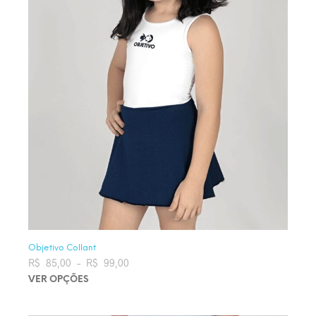
Objetivo Collant
R$
85,00
–
R$
99,00
Faixa de preço: R$ 85,00 através
R$ 99,00
VER OPÇÕES
Este produto tem várias variantes. As opções podem ser
escolhidas na página do produto