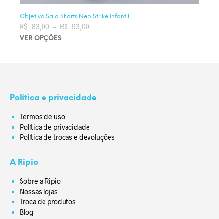
Objetivo Saia Shorts Neo Strike Infantil
R$
83,00
–
R$
93,00
Faixa de preço: R$ 83,00 através
R$ 93,00
VER OPÇÕES
Este produto tem várias variantes. As opções podem ser
escolhidas na página do produto
Política e privacidade
Termos de uso
Política de privacidade
Política de trocas e devoluções
A Ripio
Sobre a Ripio
Nossas lojas
Troca de produtos
Blog