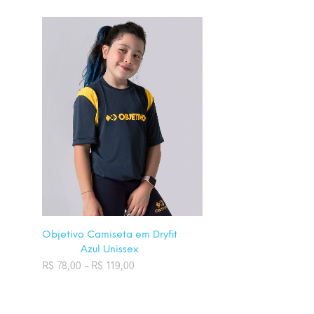
Objetivo Camiseta em Dryfit
Azul Unissex
R$
78,00
–
R$
119,00
Faixa de preço:
R$ 78,00 através R$ 119,00
Este produto tem
VER OPÇÕES
várias variantes. As opções