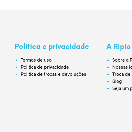
podem ser escolhidas na
página do produto
Política e privacidade
A Ripio
Termos de uso
Sobre a R
Política de privacidade
Nossas l
Política de trocas e devoluções
Troca de
Blog
Seja um 