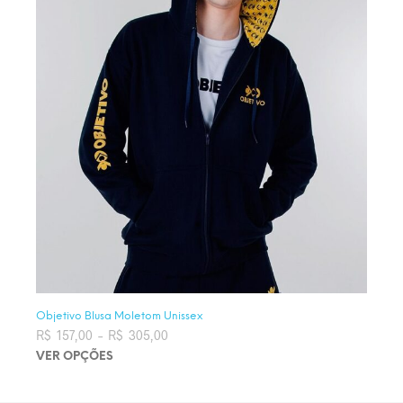
Objetivo Blusa Moletom Unissex
R$
157,00
–
R$
305,00
Faixa de preço: R$ 157,00 através
R$ 305,00
VER OPÇÕES
Este produto tem várias variantes. As opções podem ser
escolhidas na página do produto